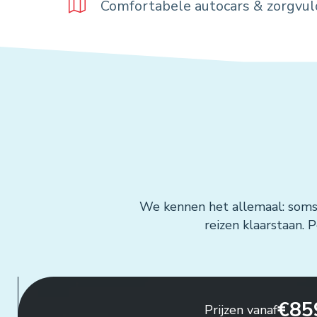
Comfortabele autocars & zorgvu
We kennen het allemaal: soms 
reizen klaarstaan. 
€859,-
Ge
Prijzen vanaf