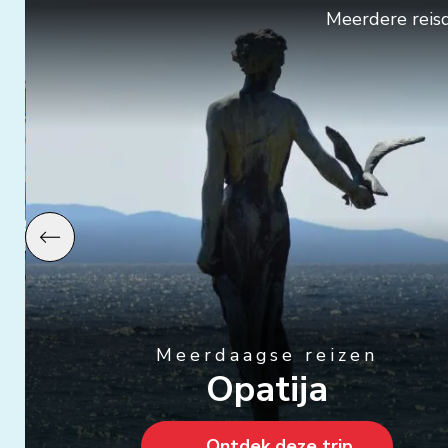
Meerdere reisdata
Vorige
Meerdaagse reizen
Opatija
Ontdek deze trip