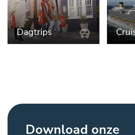
Dagtrips
Crui
Download onze