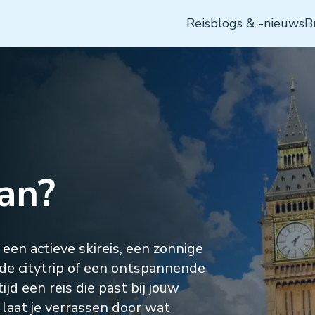
Bovenmenu
Reisblogs & -nieuws
B
an?
een actieve skireis, een zonnige
nde citytrip of een ontspannende
ijd een reis die past bij jouw
n laat je verrassen door wat