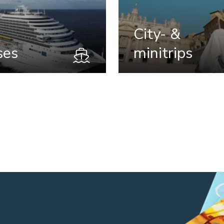
City- &
ses
minitrips