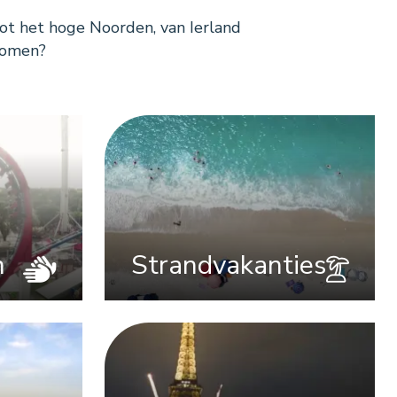
tot het hoge Noorden, van Ierland
lkomen?
n
Strandvakanties