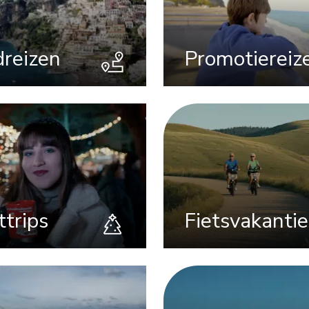
reizen
Promotiereiz
ttrips
Fietsvakantie