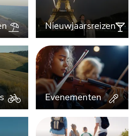
en
Nieuwjaarsreizen
s
Evenementen