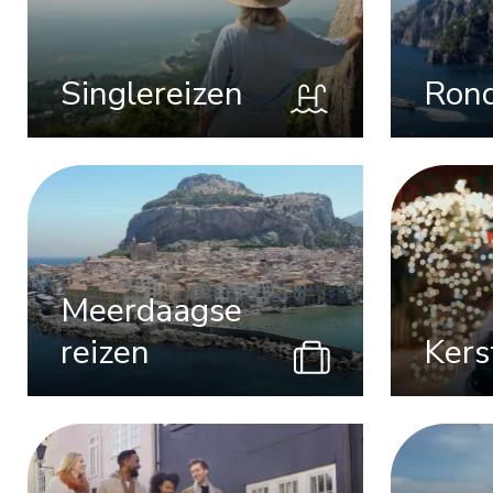
Singlereizen
Rond
Meerdaagse
reizen
Kers