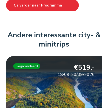
Ga verder naar
Programma
Andere interessante city- &
minitrips
€519,-
Gegarandeerd
18/09-20/09/2026