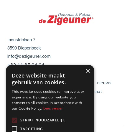
Industrielaan 7
3590
Diepenbeek
info@dezigeuner.com
+32 11 35 04 04
×
Deze website maakt
gebruik van cookies.
Menu
Menu
Brochures
Reisblogs & -nieuws
voet
voet
Cadeaubon
Reizen op maat
This website uses cookies to improve user
links
rechts
experience. By using our website you
Jobs
Busverhuur
consent to all cookies in accordance with
our Cookie Policy.
Lees verder
Veelgestelde vragen
Contact
STRIKT NOODZAKELIJK
TARGETING