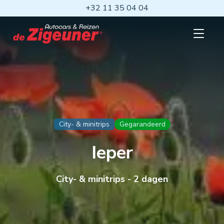
Ga
+32 11 35 04 04
naar
hoofdinhoud
Open
mobiel
menu
City- & minitrips
Gegarandeerd
Ieper
City- & minitrips - 2 dagen