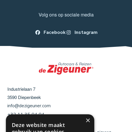
Volg ons op sociale media
Facebook
Instagram
Industrielaan 7
3590
Diepenbeek
info@dezigeuner.com
+32 11 35 04 04
×
Deze website maakt
gebruik van cookies.
Menu
Menu