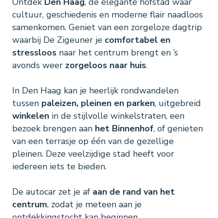
Ontdek
Den Haag
, de elegante hofstad waar
cultuur, geschiedenis en moderne flair naadloos
samenkomen. Geniet van een zorgeloze dagtrip
waarbij De Zigeuner je
comfortabel en
stressloos
naar het centrum brengt en ’s
avonds weer
zorgeloos naar huis
.
In Den Haag kan je heerlijk rondwandelen
tussen
paleizen, pleinen en parken
, uitgebreid
winkelen
in de stijlvolle winkelstraten, een
bezoek brengen aan
het Binnenhof
, of genieten
van een terrasje op één van de gezellige
pleinen. Deze veelzijdige stad heeft voor
iedereen iets te bieden.
De autocar zet je af
aan de rand van het
centrum
, zodat je meteen aan je
ontdekkingstocht kan beginnen.