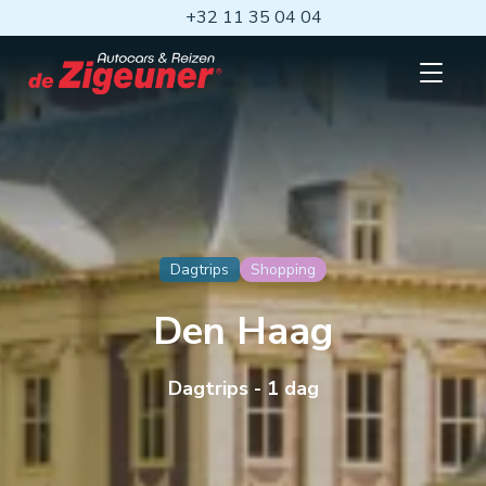
Ga
+32 11 35 04 04
naar
hoofdinhoud
Open
mobiel
menu
Dagtrips
Shopping
Den Haag
Dagtrips - 1 dag