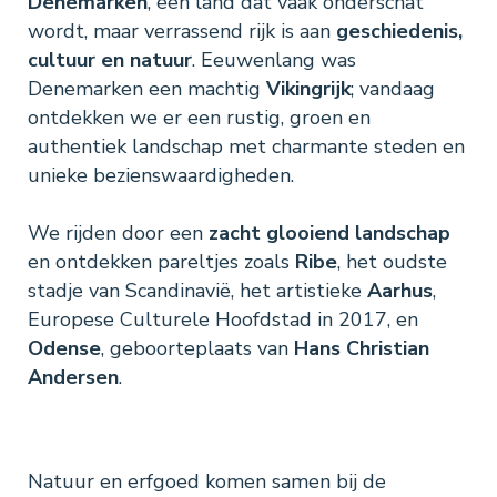
Denemarken
, een land dat vaak onderschat
wordt, maar verrassend rijk is aan
geschiedenis,
cultuur en natuur
. Eeuwenlang was
Denemarken een machtig
Vikingrijk
; vandaag
ontdekken we er een rustig, groen en
authentiek landschap met charmante steden en
unieke bezienswaardigheden.
We rijden door een
zacht glooiend landschap
en ontdekken pareltjes zoals
Ribe
, het oudste
stadje van Scandinavië, het artistieke
Aarhus
,
Europese Culturele Hoofdstad in 2017, en
Odense
, geboorteplaats van
Hans Christian
Andersen
.
Natuur en erfgoed komen samen bij de