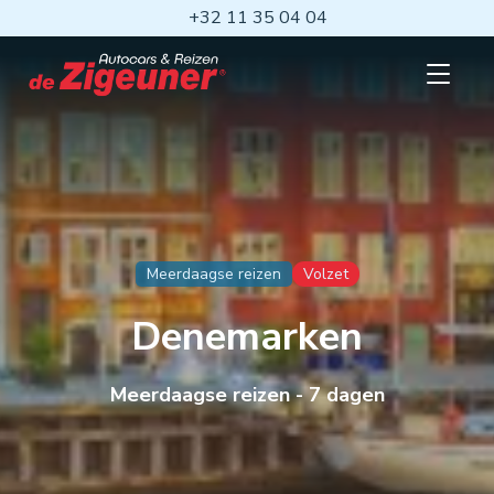
Ga
+32 11 35 04 04
naar
hoofdinhoud
Open
mobiel
menu
Meerdaagse reizen
Volzet
Denemarken
Meerdaagse reizen - 7 dagen