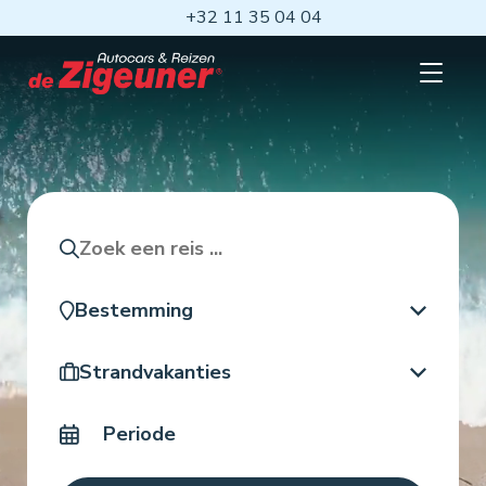
Ga
+32 11 35 04 04
naar
hoofdinhoud
Open
mobiel
menu
Zoeken
Bestemming
Reistype