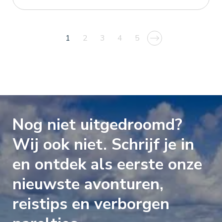
1
2
3
4
5
HUIDIGE
PAGINA
PAGINA
PAGINA
PAGINA
PAGINA
Nog niet uitgedroomd?
Wij ook niet. Schrijf je in
en ontdek als eerste onze
nieuwste avonturen,
reistips en verborgen