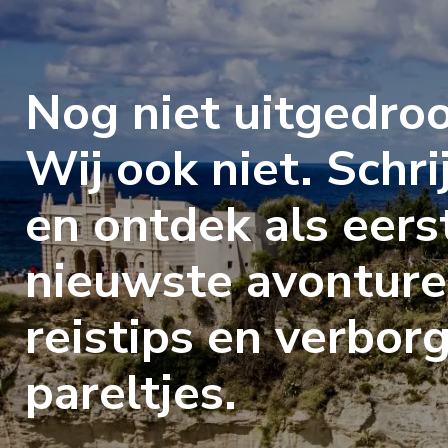
Nog niet uitgedro
Wij ook niet. Schrij
en ontdek als eers
nieuwste avonture
reistips en verbor
pareltjes.