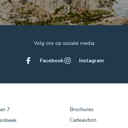
Volg ons op sociale media
Facebook
Instagram
aan 7
Menu
Brochures
voet
Cadeaubon
enbeek
links