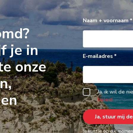
Naam + voornaam
omd?
f je in
E-mailadres
te onze
n,
Ja, ik wil de 
gen
beleid.
Je kunt je op elk moment