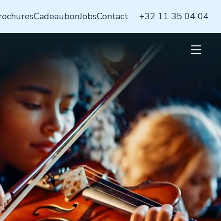
rochures
Cadeaubon
Jobs
Contact
+32 11 35 04 04
Open
mobiel
menu