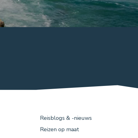
Menu
Reisblogs & -nieuws
voet
Reizen op maat
rechts