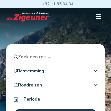
Ga
+32 11 35 04 04
naar
hoofdinhoud
Open
mobiel
menu
Zoeken
Bestemming
Reistype