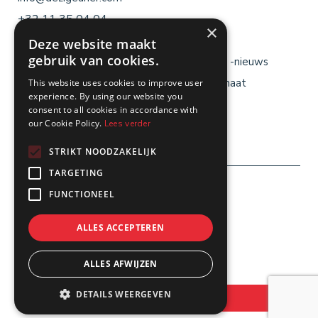
+32 11 35 04 04
×
Deze website maakt
gebruik van cookies.
Menu
Menu
Brochures
Reisblogs & -nieuws
voet
voet
Cadeaubon
Reizen op maat
This website uses cookies to improve user
links
rechts
experience. By using our website you
Jobs
Busverhuur
consent to all cookies in accordance with
our Cookie Policy.
Lees verder
Veelgestelde vragen
Contact
STRIKT NOODZAKELIJK
TARGETING
Menu
FUNCTIONEEL
Algemene Reisvoorwaarden
voet
Gebruikersvoorwaarden
ALLES ACCEPTEREN
Privacybeleid
ALLES AFWIJZEN
Cookiebeleid
Webdesign Novation
DETAILS WEERGEVEN
Bereken uw prijs