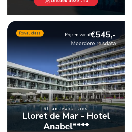
Ontdek deze trip
€545,-
Royal class
Prijzen vanaf
Meerdere reisdata
Strandvakanties
Lloret de Mar - Hotel
Anabel****