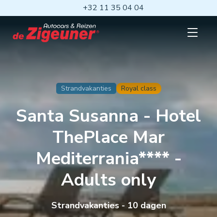
Ga
+32 11 35 04 04
naar
hoofdinhoud
Open
mobiel
menu
Strandvakanties
Royal class
Santa Susanna - Hotel
ThePlace Mar
Mediterrania**** -
Adults only
Strandvakanties - 10 dagen