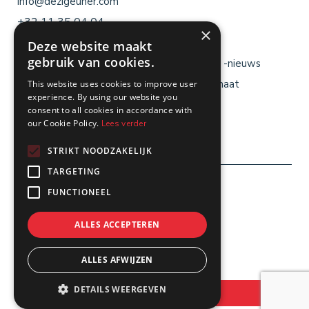
info@dezigeuner.com
+32 11 35 04 04
×
Deze website maakt
gebruik van cookies.
Menu
Menu
Brochures
Reisblogs & -nieuws
voet
voet
Cadeaubon
Reizen op maat
This website uses cookies to improve user
links
rechts
experience. By using our website you
Jobs
Busverhuur
consent to all cookies in accordance with
our Cookie Policy.
Lees verder
Veelgestelde vragen
Contact
STRIKT NOODZAKELIJK
TARGETING
Menu
FUNCTIONEEL
Algemene Reisvoorwaarden
voet
Gebruikersvoorwaarden
ALLES ACCEPTEREN
Privacybeleid
ALLES AFWIJZEN
Cookiebeleid
Webdesign Novation
DETAILS WEERGEVEN
Bereken uw prijs