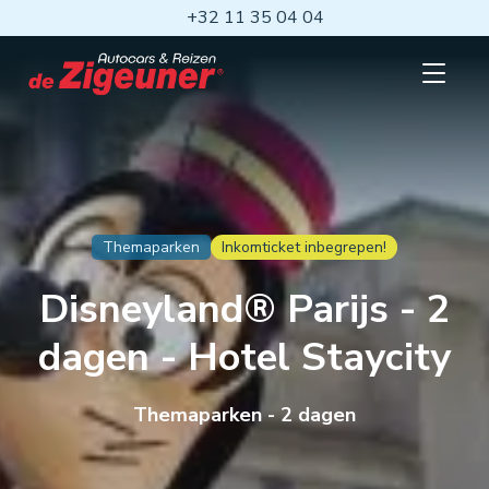
Ga
+32 11 35 04 04
naar
hoofdinhoud
Open
mobiel
menu
Themaparken
Inkomticket inbegrepen!
Disneyland® Parijs - 2
dagen - Hotel Staycity
Themaparken - 2 dagen