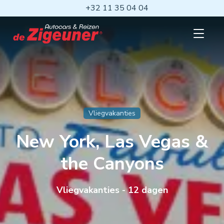
Ga
+32 11 35 04 04
naar
hoofdinhoud
Open
mobiel
menu
Vliegvakanties
New York, Las Vegas &
the Canyons
Vliegvakanties - 12 dagen