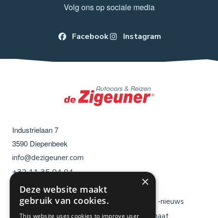
Volg ons op sociale media
Facebook
Instagram
Industrielaan 7
3590
Diepenbeek
info@dezigeuner.com
+32 11 35 04 04
×
Deze website maakt
gebruik van cookies.
Menu
Menu
Brochures
Reisblogs & -nieuws
voet
voet
Cadeaubon
Reizen op maat
This website uses cookies to improve user