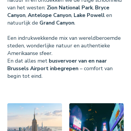
natuur in en ontdekken we de ruige schoonheid
van het westen:
Zion National Park
,
Bryce
Canyon
,
Antelope Canyon
,
Lake Powell
en
natuurlijk de
Grand Canyon
.
Een indrukwekkende mix van wereldberoemde
steden, wonderlijke natuur en authentieke
Amerikaanse sfeer.
En dat alles met
busvervoer van en naar
Brussels Airport inbegrepen
– comfort van
begin tot eind.