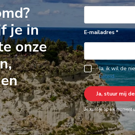
omd?
f je in
E-mailadres
te onze
n,
Ja, ik wil de 
gen
beleid.
Je kunt je op elk moment u