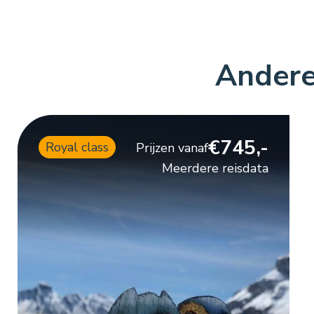
Andere
€745,-
Royal class
Prijzen vanaf
Meerdere reisdata