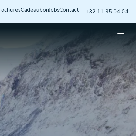
rochures
Cadeaubon
Jobs
Contact
+32 11 35 04 04
Open
mobiel
menu