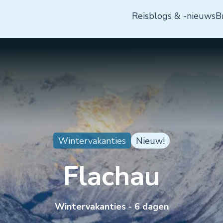
Bovenmenu
Reisblogs & -nieuws
B
Wintervakanties
Nieuw!
Flachau
Wintervakanties - 6 dagen